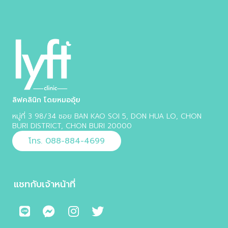
ลิฟคลินิก โดยหมออุ้ย
หมู่ที่ 3 98/34 ซอย BAN KAO SOI 5, DON HUA LO, CHON
BURI DISTRICT, CHON BURI 20000
โทร. 088-884-4699
แชทกับเจ้าหน้าที่