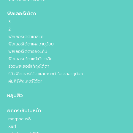
ฟิลเลอร์ใต้ตา
3
2
ฟิลเลอร์ใต้ตาเคสแก้
ฟิลเลอร์ใต้ตาเคสอายุน้อย
ฟิลเลอร์ใต้ตาร่องแก้ม
ฟิลเลอร์ใต้ตาแก้เบ้าตาลึก
รีวิวฟิลเลอร์แก้ถุงใต้ตา
รีวิวฟิลเลอร์ใต้ตาและยกหน้าในเคสอายุน้อย
คัมภีร์ฟีลเลอร์ใต้ตา
หลุมสิว
ยกกระชับใบหน้า
morpheus8
xerf