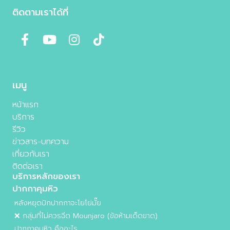
ติดตามเราได้ที่
เมนู
หน้าแรก
บริการ
รีวิว
ข่าวสาร-บทความ
เกี่ยวกับเรา
ติดต่อเรา
บริการหลักของเรา
ปากกาคุมหิว
หลังหยุดปักปากกาจะโยโย่มั๊ย
❌ กลุ่มที่ไม่ควรฉีด Mounjaro (ข้อห้ามเด็ดขาด)
ปากกาคุมหิว คืออะไร