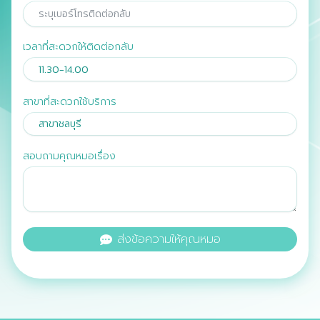
เวลาที่สะดวกให้ติดต่อกลับ
สาขาที่สะดวกใช้บริการ
สอบถามคุณหมอเรื่อง
ส่งข้อความให้คุณหมอ