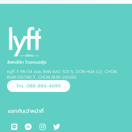
ลิฟคลินิก โดยหมออุ้ย
หมู่ที่ 3 98/34 ซอย BAN KAO SOI 5, DON HUA LO, CHON
BURI DISTRICT, CHON BURI 20000
โทร. 088-884-4699
แชทกับเจ้าหน้าที่