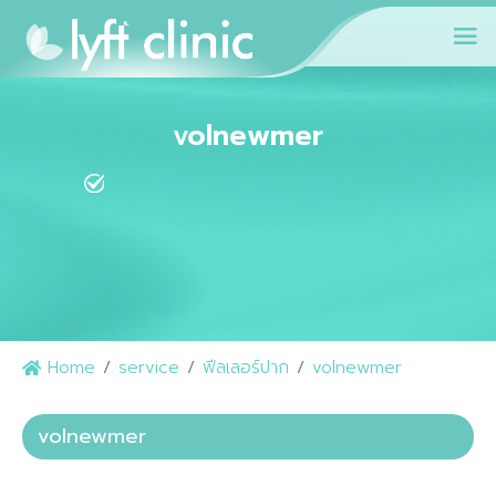
.
volnewmer
Home
service
ฟีลเลอร์ปาก
volnewmer
volnewmer