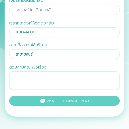
เบอร์โทรติดต่อกลับ
เวลาที่สะดวกให้ติดต่อกลับ
สาขาที่สะดวกใช้บริการ
สอบถามคุณหมอเรื่อง
ส่งข้อความให้คุณหมอ