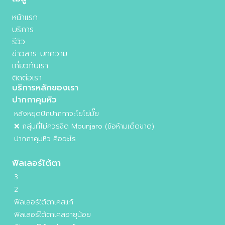
หน้าแรก
บริการ
รีวิว
ข่าวสาร-บทความ
เกี่ยวกับเรา
ติดต่อเรา
บริการหลักของเรา
ปากกาคุมหิว
หลังหยุดปักปากกาจะโยโย่มั๊ย
❌ กลุ่มที่ไม่ควรฉีด Mounjaro (ข้อห้ามเด็ดขาด)
ปากกาคุมหิว คืออะไร
ฟิลเลอร์ใต้ตา
3
2
ฟิลเลอร์ใต้ตาเคสแก้
ฟิลเลอร์ใต้ตาเคสอายุน้อย