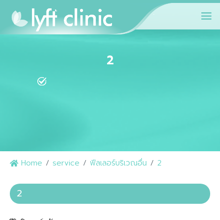
.
2
Home
service
ฟีลเลอร์บริเวณอื่น
2
2