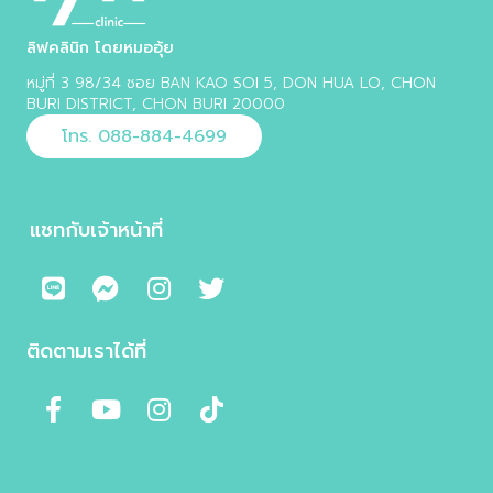
ลิฟคลินิก โดยหมออุ้ย
หมู่ที่ 3 98/34 ซอย BAN KAO SOI 5, DON HUA LO, CHON
BURI DISTRICT, CHON BURI 20000
โทร. 088-884-4699
แชทกับเจ้าหน้าที่
ติดตามเราได้ที่