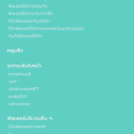
ฟิลเลอร์ใต้ตาร่องแก้ม
ฟิลเลอร์ใต้ตาแก้เบ้าตาลึก
รีวิวฟิลเลอร์แก้ถุงใต้ตา
รีวิวฟิลเลอร์ใต้ตาและยกหน้าในเคสอายุน้อย
คัมภีร์ฟีลเลอร์ใต้ตา
หลุมสิว
ยกกระชับใบหน้า
morpheus8
xerf
ultraformerMPT
endoliftX
volnewmer
ฟิลเลอร์บริเวณอื่น ๆ
รีวิวฟิลเลอร์คางเคส1