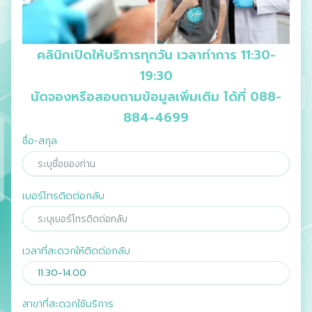
คลินิกเปิดให้บริการทุกวัน เวลาทำการ 11:30-
19:30
นัดจองหรือสอบถามข้อมูลเพิ่มเติม ได้ที่ 088-
884-4699
ชื่อ-สกุล
เบอร์โทรติดต่อกลับ
เวลาที่สะดวกให้ติดต่อกลับ
สาขาที่สะดวกใช้บริการ