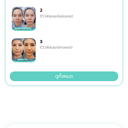
2
รีวิวฟิลเลอร์ขมับเคส2
3
รีวิวฟิลเลอร์คางเคส3
ดูทั้งหมด