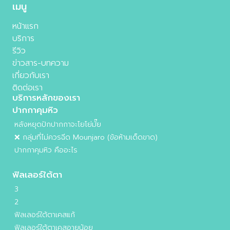
เมนู
หน้าแรก
บริการ
รีวิว
ข่าวสาร-บทความ
เกี่ยวกับเรา
ติดต่อเรา
บริการหลักของเรา
ปากกาคุมหิว
หลังหยุดปักปากกาจะโยโย่มั๊ย
❌ กลุ่มที่ไม่ควรฉีด Mounjaro (ข้อห้ามเด็ดขาด)
ปากกาคุมหิว คืออะไร
ฟิลเลอร์ใต้ตา
3
2
ฟิลเลอร์ใต้ตาเคสแก้
ฟิลเลอร์ใต้ตาเคสอายุน้อย